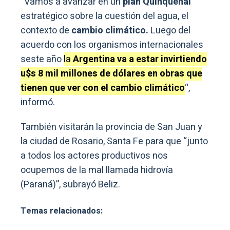
“Vamos a avanzar en un
plan Quinquenal
estratégico sobre la cuestión del agua, el
contexto de
cambio climático.
Luego del
acuerdo con los organismos internacionales
seste año
la
Argentina va a estar invirtiendo
u$s 8 mil millones de dólares en obras que
tienen que ver con el cambio climático
“,
informó.
También visitarán la provincia de San Juan y
la ciudad de Rosario, Santa Fe para que “junto
a todos los actores productivos nos
ocupemos de la mal llamada hidrovía
(Paraná)”, subrayó Beliz.
Temas relacionados: