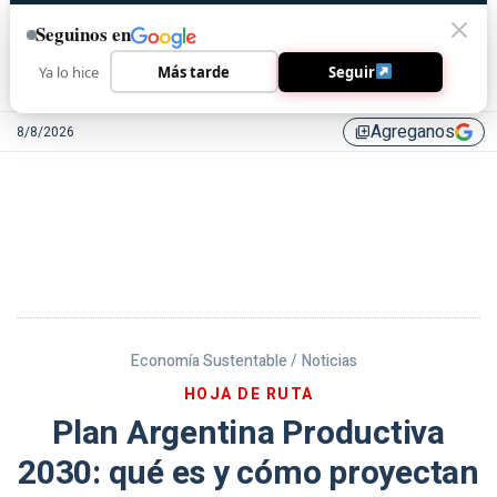
Seguinos en
Ya lo hice
Más tarde
Seguir
Agreganos
8/8/2026
library_add
Economía Sustentable /
Noticias
HOJA DE RUTA
Plan Argentina Productiva
2030: qué es y cómo proyectan