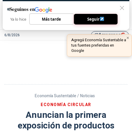
Seguinos en
Ya lo hice
Más tarde
Seguir
Agreganos
6/8/2026
library_add
Economía Sustentable /
Noticias
ECONOMÍA CIRCULAR
Anuncian la primera
exposición de productos