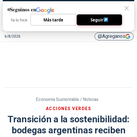
Seguinos en
Ya lo hice
Más tarde
Seguir
Agreganos
6/8/2026
library_add
Economía Sustentable /
Noticias
ACCIONES VERDES
Transición a la sostenibilidad:
bodegas argentinas reciben