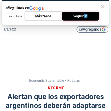
Seguinos en
Ya lo hice
Más tarde
Seguir
Agreganos
9/8/2026
library_add
Economía Sustentable /
Noticias
INFORME
Alertan que los exportadores
argentinos deberán adaptarse