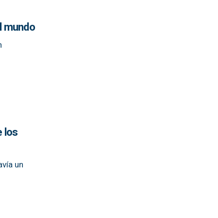
el mundo
n
 los
avía un