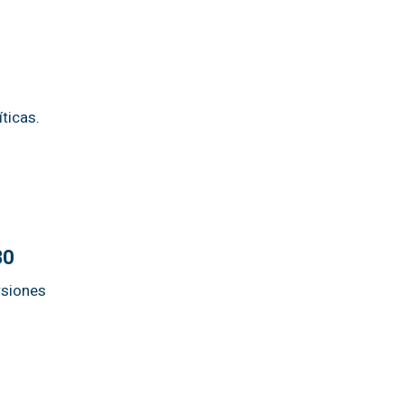
ticas.
30
rsiones