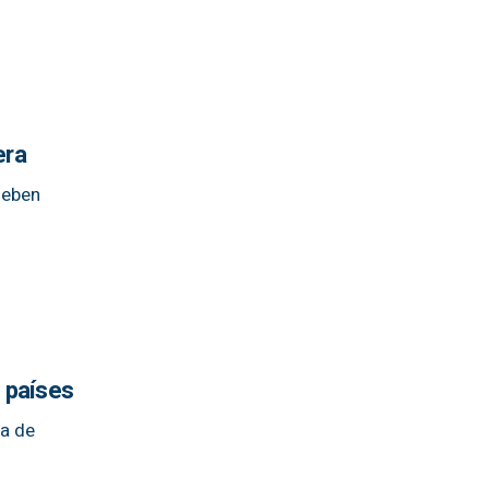
era
deben
s países
sa de