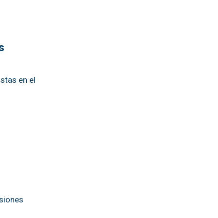
s
stas en el
isiones