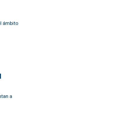
el ámbito
l
ntan a