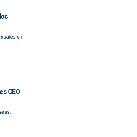
los
anuales en
les CEO
esas,