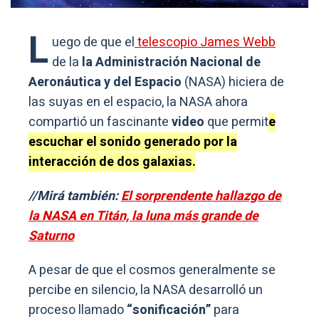
L
uego de que el
telescopio James Webb
de la
la Administración Nacional de
Aeronáutica y del Espacio
(NASA) hiciera de
las suyas en el espacio, la NASA ahora
compartió un fascinante
video
que permit
e
escuchar el sonido generado por la
interacción de dos galaxias.
//Mirá también:
El sorprendente hallazgo de
la NASA en Titán, la luna más grande de
Saturno
A pesar de que el cosmos generalmente se
percibe en silencio, la NASA desarrolló un
proceso llamado
“sonificación”
para