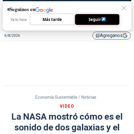
Seguinos en
Ya lo hice
Más tarde
Seguir
Agreganos
6/8/2026
library_add
Economía Sustentable /
Noticias
VIDEO
La NASA mostró cómo es el
sonido de dos galaxias y el