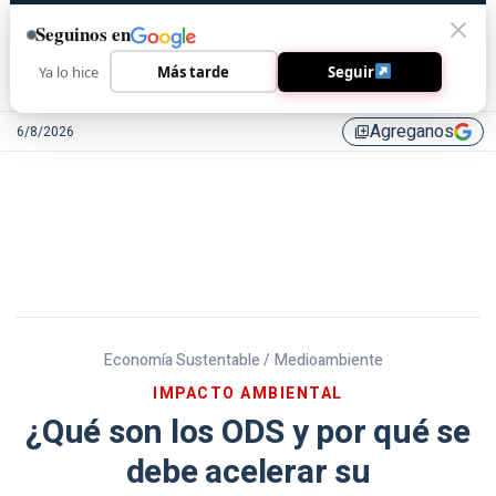
Seguinos en
Ya lo hice
Más tarde
Seguir
Agreganos
6/8/2026
library_add
Economía Sustentable /
Medioambiente
IMPACTO AMBIENTAL
¿Qué son los ODS y por qué se
debe acelerar su