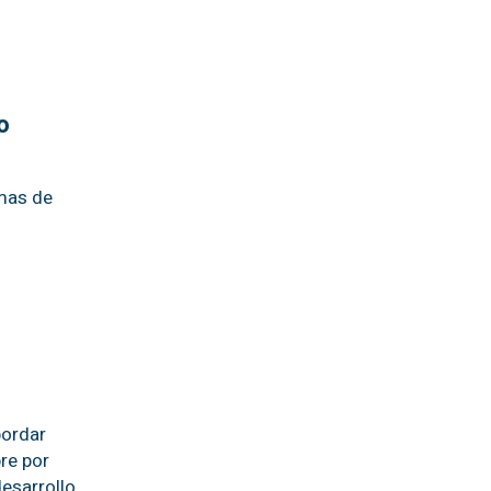
o
amas de
bordar
bre por
desarrollo