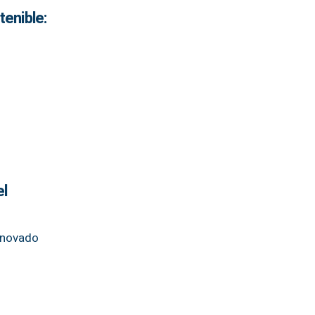
tenible:
el
renovado