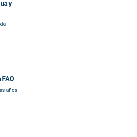
gua y
nda
a FAO
res años