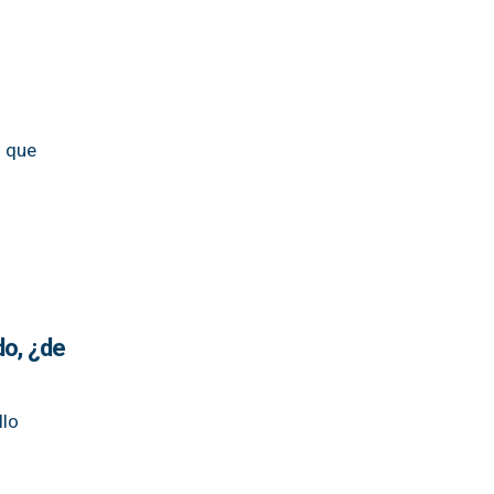
o que
do, ¿de
llo