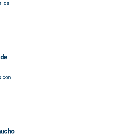
n los
 de
s con
 mucho