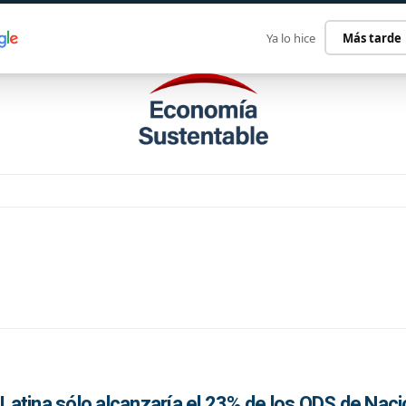
ECONOMÍA SUSTENTABLE
INTERNACIONAL
CONTACT
Ya lo hice
Más tarde
atina sólo alcanzaría el 23% de los ODS de Nac