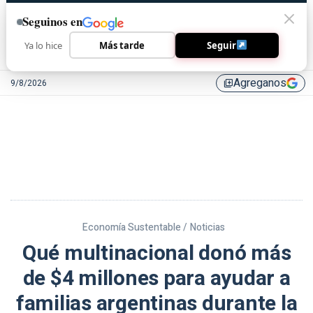
Seguinos en
Ya lo hice
Más tarde
Seguir
Agreganos
9/8/2026
library_add
Economía Sustentable /
Noticias
Qué multinacional donó más
de $4 millones para ayudar a
familias argentinas durante la