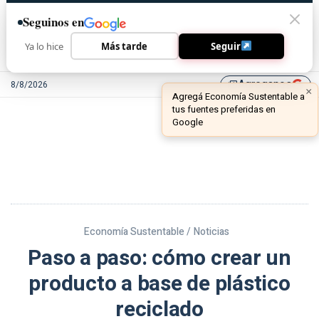
Seguinos en
Ya lo hice
Más tarde
Seguir
Agreganos
8/8/2026
library_add
Economía Sustentable /
Noticias
Paso a paso: cómo crear un
producto a base de plástico
reciclado