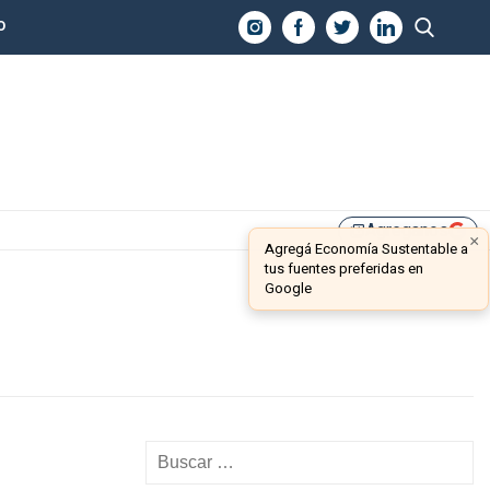
O
Agreganos
library_add
×
Agregá Economía Sustentable a
tus fuentes preferidas en
Google