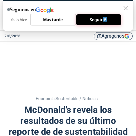
Seguinos en
Ya lo hice
Más tarde
Seguir
Agreganos
7/8/2026
library_add
Economía Sustentable /
Noticias
McDonald’s revela los
resultados de su último
reporte de de sustentabilidad