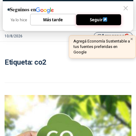
Seguinos en
Ya lo hice
Más tarde
Seguir
Agreganos
10/8/2026
library_add
Etiqueta:
co2