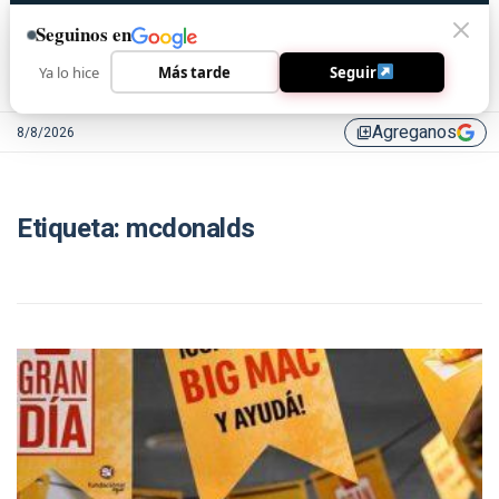
Seguinos en
Ya lo hice
Más tarde
Seguir
Agreganos
8/8/2026
library_add
Etiqueta:
mcdonalds