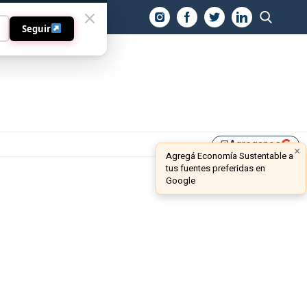
O
Seguir
Agreganos
library_add
×
Agregá Economía Sustentable a
tus fuentes preferidas en
Google