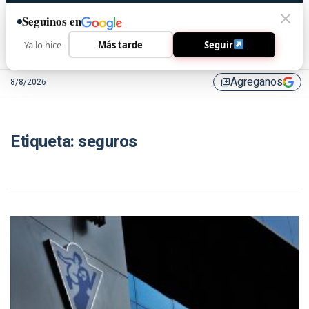
Seguinos en
Ya lo hice
Más tarde
Seguir
Agreganos
8/8/2026
library_add
Etiqueta:
seguros