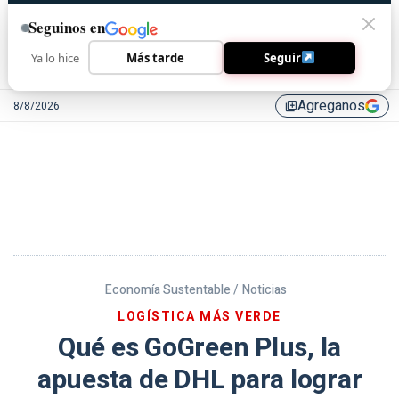
Seguinos en
Ya lo hice
Más tarde
Seguir
Agreganos
8/8/2026
library_add
Economía Sustentable /
Noticias
LOGÍSTICA MÁS VERDE
Qué es GoGreen Plus, la
apuesta de DHL para lograr