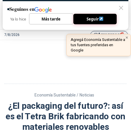
Seguinos en
Ya lo hice
Más tarde
Seguir
Agreganos
7/8/2026
library_add
Economía Sustentable /
Noticias
¿El packaging del futuro?: así
es el Tetra Brik fabricando con
materiales renovables