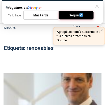
Seguinos en
Ya lo hice
Más tarde
Seguir
Agreganos
8/8/2026
library_add
Etiqueta:
renovables