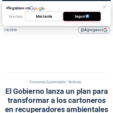
Seguinos en
Ya lo hice
Más tarde
Seguir
Agreganos
7/8/2026
library_add
Economía Sustentable /
Noticias
El Gobierno lanza un plan para
transformar a los cartoneros
en recuperadores ambientales