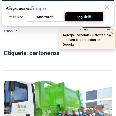
Seguinos en
Ya lo hice
Más tarde
Seguir
Agreganos
6/8/2026
library_add
×
Agregá Economía Sustentable a
tus fuentes preferidas en
Google
Etiqueta:
cartoneros