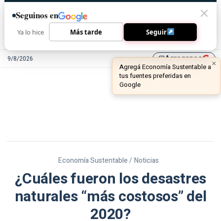
Seguinos en
Ya lo hice
Más tarde
Seguir
Agreganos
9/8/2026
library_add
Economía Sustentable /
Noticias
¿Cuáles fueron los desastres
naturales “más costosos” del
2020?