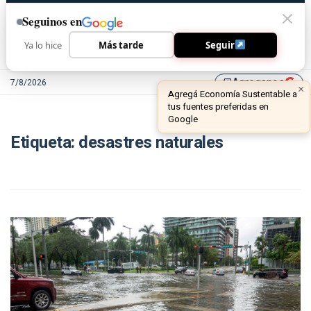
Seguinos en
Ya lo hice
Más tarde
Seguir
Agreganos
7/8/2026
library_add
Etiqueta:
desastres naturales