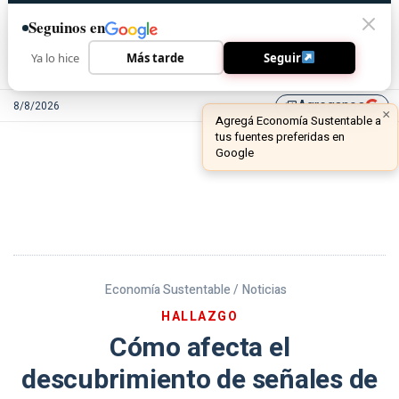
Seguinos en
Ya lo hice
Más tarde
Seguir
Agreganos
8/8/2026
library_add
Economía Sustentable /
Noticias
HALLAZGO
Cómo afecta el
descubrimiento de señales de