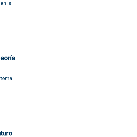
en la
teoría
istema
uturo