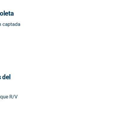
ioleta
n captada
 del
uque R/V