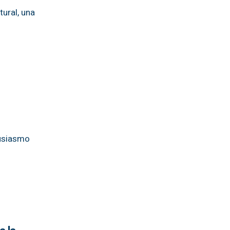
ural, una
tusiasmo