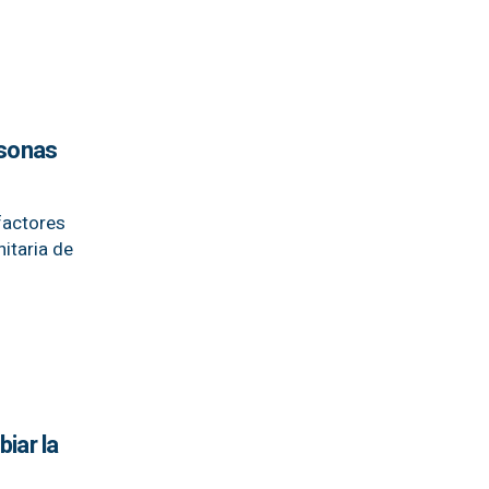
rsonas
 factores
itaria de
iar la