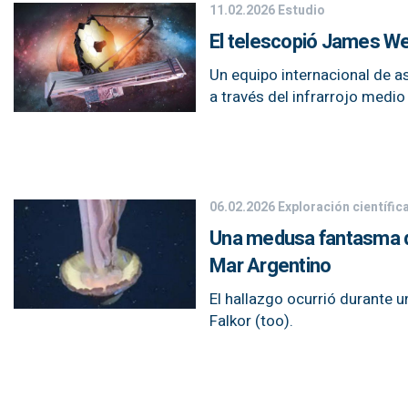
11.02.2026
Estudio
El telescopió James Web
Un equipo internacional de 
a través del infrarrojo medi
06.02.2026
Exploración científic
Una medusa fantasma de
Mar Argentino
El hallazgo ocurrió durante 
Falkor (too).