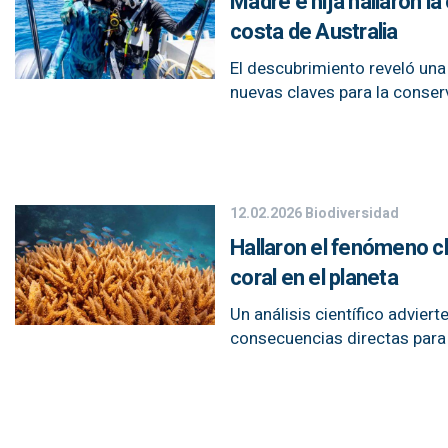
Madre e hija hallaron l
costa de Australia
El descubrimiento reveló un
nuevas claves para la conserv
12.02.2026
Biodiversidad
Hallaron el fenómeno cl
coral en el planeta
Un análisis científico advier
consecuencias directas para 