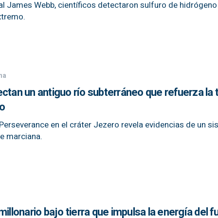
al James Webb, científicos detectaron sulfuro de hidrógeno 
xtremo.
na
ctan un antiguo río subterráneo que refuerza la 
jo
Perseverance en el cráter Jezero revela evidencias de un s
cie marciana.
illonario bajo tierra que impulsa la energía del f