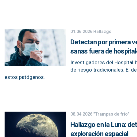
01.06.2026
Hallazgo
Detectan por primera ve
sanas fuera de hospita
Investigadores del Hospital I
de riesgo tradicionales. El d
estos patógenos.
08.04.2026
"Trampas de frío"
Hallazgo en la Luna: de
exploración espacial