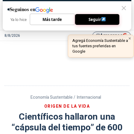
Seguinos en
Ya lo hice
Más tarde
Seguir
Agreganos
8/8/2026
library_add
Economía Sustentable /
Internacional
ORIGEN DE LA VIDA
Científicos hallaron una
“cápsula del tiempo” de 600