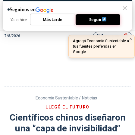
Seguinos en
Ya lo hice
Más tarde
Seguir
Agreganos
7/8/2026
library_add
Economía Sustentable /
Noticias
LLEGÓ EL FUTURO
Científicos chinos diseñaron
una “capa de invisibilidad”