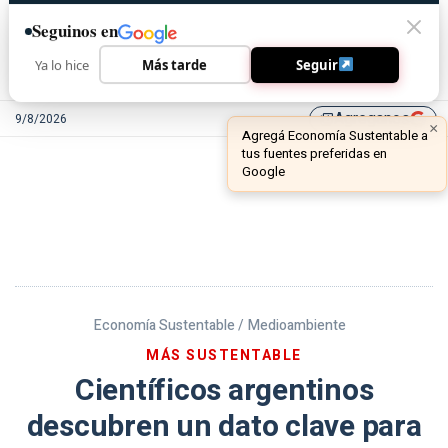
Seguinos en
Ya lo hice
Más tarde
Seguir
Agreganos
9/8/2026
library_add
Economía Sustentable /
Medioambiente
MÁS SUSTENTABLE
Científicos argentinos
descubren un dato clave para