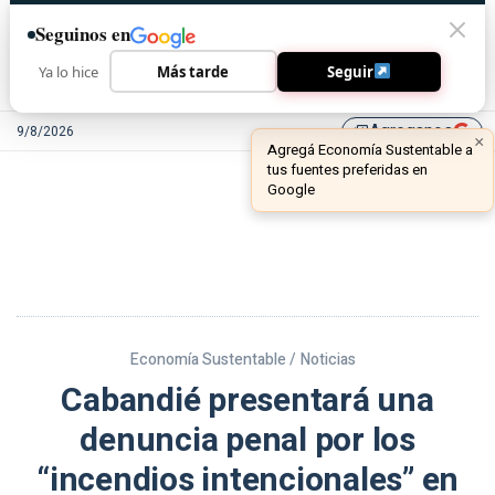
Seguinos en
Ya lo hice
Más tarde
Seguir
Agreganos
9/8/2026
library_add
Economía Sustentable /
Noticias
Cabandié presentará una
denuncia penal por los
“incendios intencionales” en