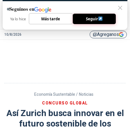
Seguinos en
Ya lo hice
Más tarde
Seguir
Agreganos
10/8/2026
library_add
Economía Sustentable /
Noticias
CONCURSO GLOBAL
Así Zurich busca innovar en el
futuro sostenible de los