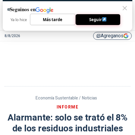
Seguinos en
Ya lo hice
Más tarde
Seguir
Agreganos
8/8/2026
library_add
Economía Sustentable /
Noticias
INFORME
Alarmante: solo se trató el 8%
de los residuos industriales