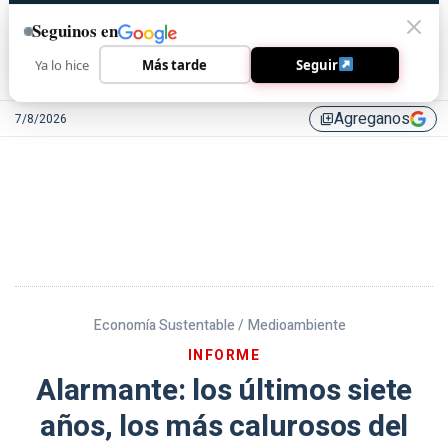
Seguinos en
Ya lo hice
Más tarde
Seguir
Agreganos
7/8/2026
library_add
Economía Sustentable /
Medioambiente
INFORME
Alarmante: los últimos siete
años, los más calurosos del