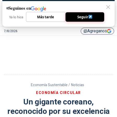
Seguinos en
Ya lo hice
Más tarde
Seguir
Agreganos
7/8/2026
library_add
Economía Sustentable /
Noticias
ECONOMÍA CIRCULAR
Un gigante coreano,
reconocido por su excelencia