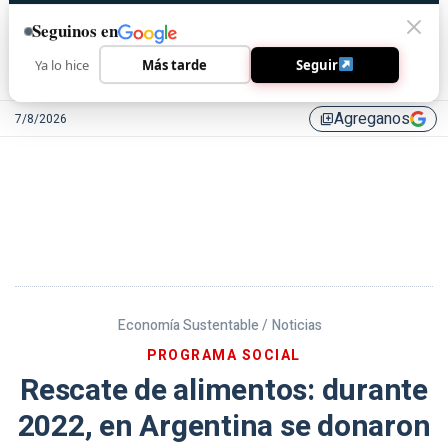
Seguinos en
Ya lo hice
Más tarde
Seguir
Agreganos
7/8/2026
library_add
Economía Sustentable /
Noticias
PROGRAMA SOCIAL
Rescate de alimentos: durante
2022, en Argentina se donaron