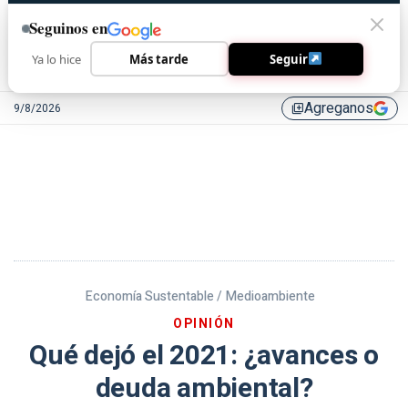
Seguinos en
Ya lo hice
Más tarde
Seguir
Agreganos
9/8/2026
library_add
Economía Sustentable /
Medioambiente
OPINIÓN
Qué dejó el 2021: ¿avances o
deuda ambiental?