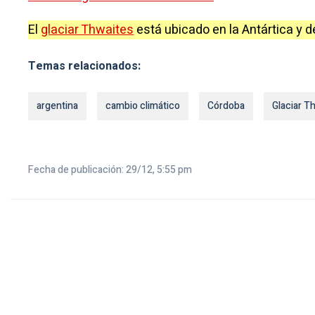
El
glaciar Thwaites
está ubicado en la Antártica y
Temas relacionados:
argentina
cambio climático
Córdoba
Glaciar T
Fecha de publicación: 29/12, 5:55 pm