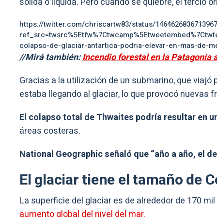
sólida o líquida. Pero cuando se quiebre, el tercio o
https://twitter.com/chriscartw83/status/146462683671396
ref_src=twsrc%5Etfw%7Ctwcamp%5Etweetembed%7Ctwte
colapso-de-glaciar-antartica-podria-elevar-en-mas-de-m
//Mirá también:
Incendio forestal en la Patagonia 
Gracias a la utilización de un submarino, que viajó
estaba llegando al glaciar, lo que provocó nuevas fr
El colapso total de Thwaites podría resultar en 
áreas costeras.
National Geographic señaló que “año a año, el de
El glaciar tiene el tamaño de 
La superficie del glaciar es de alrededor de 170 mil
aumento global del nivel del mar.