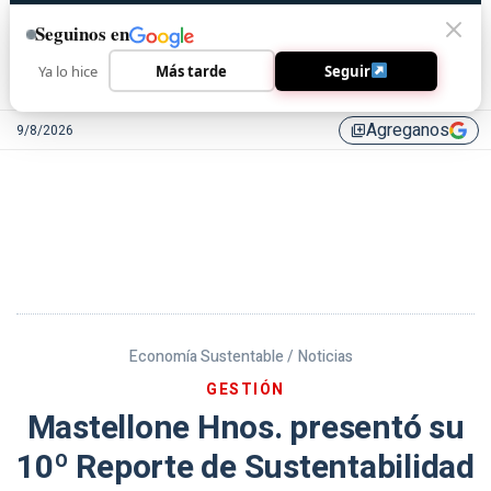
Seguinos en
Ya lo hice
Más tarde
Seguir
Agreganos
9/8/2026
library_add
Economía Sustentable /
Noticias
GESTIÓN
Mastellone Hnos. presentó su
10º Reporte de Sustentabilidad