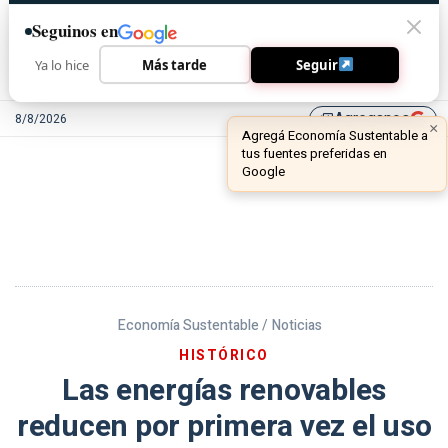
Seguinos en
Ya lo hice
Más tarde
Seguir
Agreganos
8/8/2026
library_add
Economía Sustentable /
Noticias
HISTÓRICO
Las energías renovables
reducen por primera vez el uso