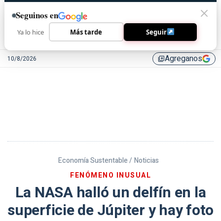
Seguinos en
Ya lo hice
Más tarde
Seguir
Agreganos
10/8/2026
library_add
Economía Sustentable /
Noticias
FENÓMENO INUSUAL
La NASA halló un delfín en la
superficie de Júpiter y hay foto