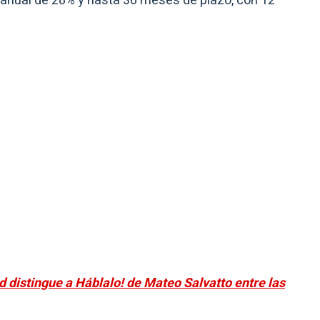
a anual de 28% y hasta 36 meses de plazo, con 12
 distingue a Háblalo! de Mateo Salvatto entre las