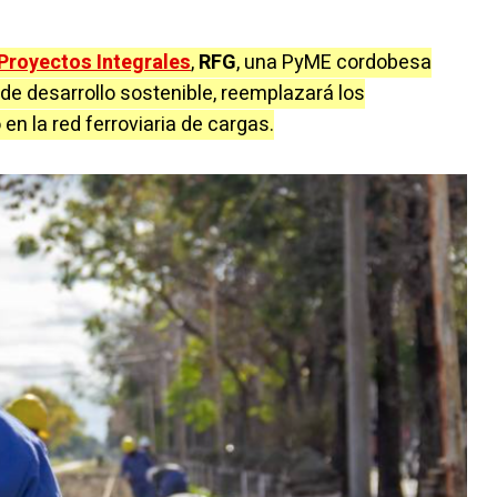
Proyectos Integrales
,
RFG
, una PyME cordobesa
de desarrollo sostenible, reemplazará los
en la red ferroviaria de cargas.