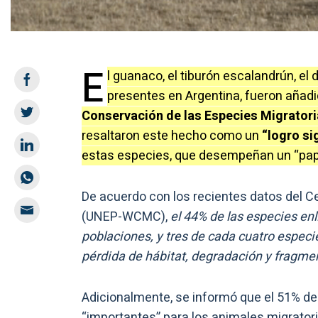
E
l guanaco, el tiburón escalandrún, el d
presentes en Argentina, fueron añadid
Conservación de las Especies Migratori
resaltaron este hecho como un
“logro si
estas especies, que desempeñan un “papel
De acuerdo con los recientes datos del C
(UNEP-WCMC),
el 44% de las especies en
poblaciones, y tres de cada cuatro especie
pérdida de hábitat, degradación y fragme
Adicionalmente, se informó que el 51% de 
“importantes” para los animales migratori