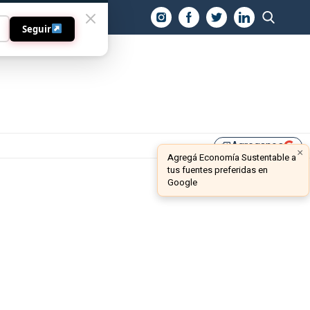
O
Seguir
Agreganos
library_add
×
Agregá Economía Sustentable a
tus fuentes preferidas en
Google