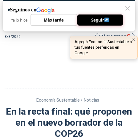
Seguinos en
Ya lo hice
Más tarde
Seguir
Agreganos
8/8/2026
library_add
Economía Sustentable /
Noticias
En la recta final: qué proponen
en el nuevo borrador de la
COP26