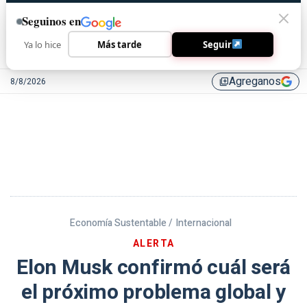
Seguinos en
Ya lo hice
Más tarde
Seguir
Agreganos
8/8/2026
library_add
Economía Sustentable /
Internacional
ALERTA
Elon Musk confirmó cuál será
el próximo problema global y