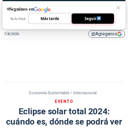
Seguinos en
Ya lo hice
Más tarde
Seguir
Agreganos
7/8/2026
library_add
Economía Sustentable /
Internacional
EVENTO
Eclipse solar total 2024:
cuándo es, dónde se podrá ver