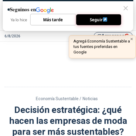
Seguinos en
Ya lo hice
Más tarde
Seguir
Agreganos
6/8/2026
library_add
Economía Sustentable /
Noticias
Decisión estratégica: ¿qué
hacen las empresas de moda
para ser más sustentables?