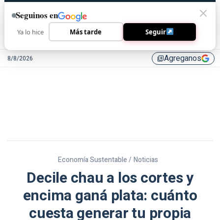
Seguinos en
Ya lo hice
Más tarde
Seguir
Agreganos
8/8/2026
library_add
Economía Sustentable /
Noticias
Decile chau a los cortes y
encima ganá plata: cuánto
cuesta generar tu propia