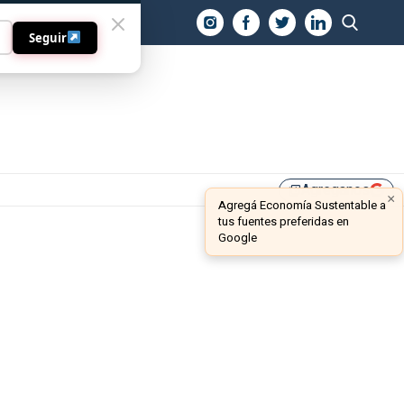
O
Seguir
Agreganos
library_add