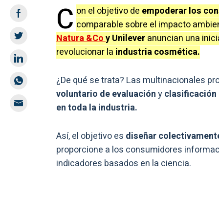
C
on el objetivo de
empoderar los co
comparable sobre el impacto ambient
Natura &Co
y Unilever
anuncian una inici
revolucionar la
industria cosmética.
¿De qué se trata? Las multinacionales p
voluntario de evaluación
y
clasificación
en toda la industria.
Así, el objetivo es
diseñar colectivament
proporcione a los consumidores informac
indicadores basados en la ciencia.