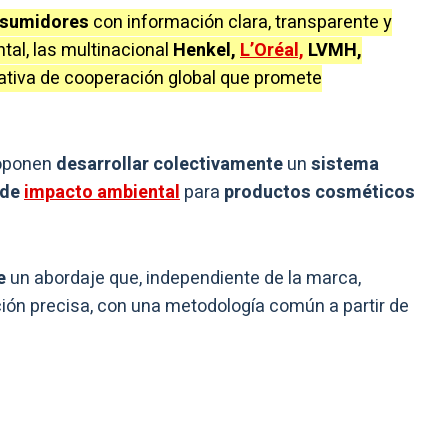
nsumidores
con información clara, transparente y
al, las multinacional
Henkel,
L’Oréal,
LVMH,
ativa de cooperación global que promete
roponen
desarrollar colectivamente
un
sistema
 de
impacto ambiental
para
productos cosméticos
e
un abordaje que, independiente de la marca,
ión precisa, con una metodología común a partir de