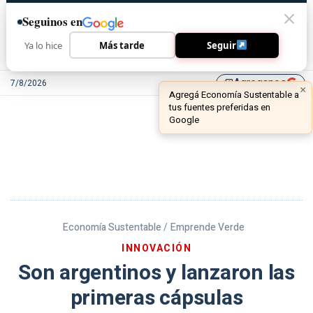
Seguinos en
Ya lo hice
Más tarde
Seguir
Agreganos
7/8/2026
library_add
Economía Sustentable /
Emprende Verde
INNOVACIÓN
Son argentinos y lanzaron las
primeras cápsulas